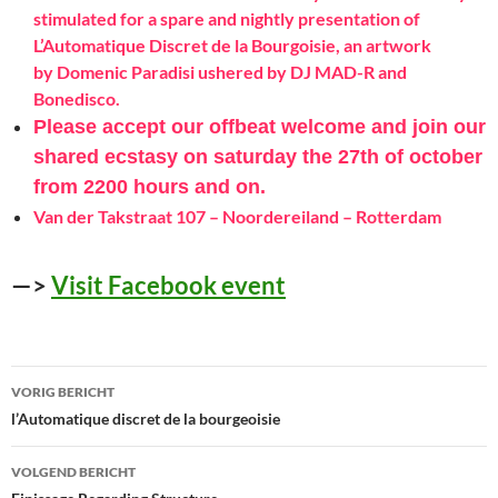
stimulated for a spare and
nightly presentation of
L’Automatique Discret de la Bourgoisie, an artwork
by
Domenic Paradisi ushered by DJ MAD-R and
Bonedisco.
Please accept our offbeat welcome and join our
shared ecstasy on saturday
the 27th of october
from 2200 hours and on.
Van der Takstraat 107 – Noordereiland – Rotterdam
—>
Visit Facebook event
Bericht
VORIG BERICHT
navigatie
l’Automatique discret de la bourgeoisie
VOLGEND BERICHT