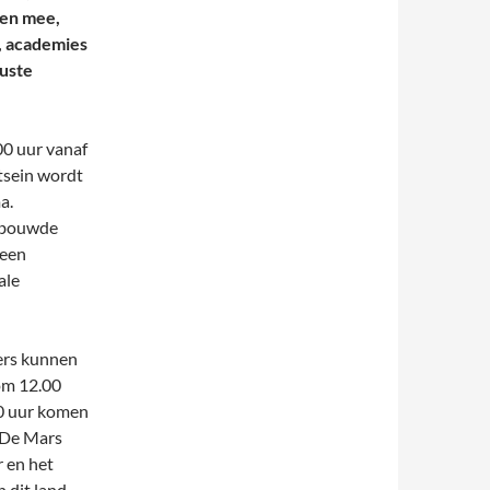
pen mee,
, academies
ruste
00 uur vanaf
tsein wordt
a.
gebouwde
 een
ale
ers kunnen
 om 12.00
00 uur komen
. De Mars
 en het
 dit land.