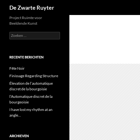
Zoeken
De Zwarte Ruyter
Ga
Project Ruimte voor
Beeldende Kunst
naar
de
Zoeken
naar:
inhoud
RECENTE BERICHTEN
Fête Noir
Finissage Regarding Structure
Élevation de l’automatique
discret de la bourgoisie
l’Automatique discret de la
bourgeoisie
I have lost my rhythm at an
angle…
ARCHIEVEN