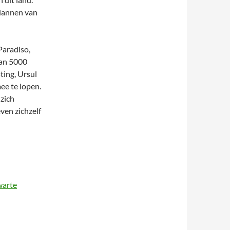
plannen van
Paradiso,
dan 5000
ting, Ursul
ee te lopen.
 zich
even zichzelf
warte