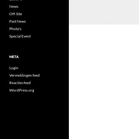
News
Off-Site
Past News
Photo's
Special Event
META
Login
Vermeldingen feed
Reacties feed
WordPress.org