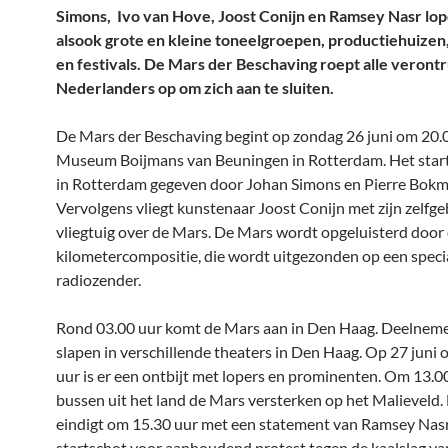
Simons, Ivo van Hove, Joost Conijn en Ramsey Nasr lo
alsook grote en kleine toneelgroepen, productiehuizen
en festivals. De Mars der Beschaving roept alle veront
Nederlanders op om zich aan te sluiten.
De Mars der Beschaving begint op zondag 26 juni om 20.
Museum Boijmans van Beuningen in Rotterdam. Het star
in Rotterdam gegeven door Johan Simons en Pierre Bokm
Vervolgens vliegt kunstenaar Joost Conijn met zijn zelf
vliegtuig over de Mars. De Mars wordt opgeluisterd door
kilometercompositie, die wordt uitgezonden op een speci
radiozender.
Rond 03.00 uur komt de Mars aan in Den Haag. Deelnem
slapen in verschillende theaters in Den Haag. Op 27 juni
uur is er een ontbijt met lopers en prominenten. Om 13.
bussen uit het land de Mars versterken op het Malieveld
eindigt om 15.30 uur met een statement van Ramsey Nasr
startschot voor aanhoudend protest tegen de kaalslag van