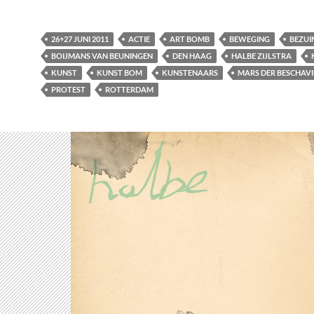
26+27 JUNI 2011
ACTIE
ART BOMB
BEWEGING
BEZUI
BOIJMANS VAN BEUNINGEN
DEN HAAG
HALBE ZIJLSTRA
KUNST
KUNST BOM
KUNSTENAARS
MARS DER BESCHAV
PROTEST
ROTTERDAM