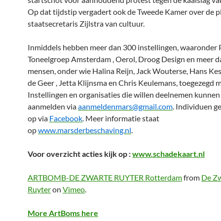
Op dat tijdstip vergadert ook de Tweede Kamer over de 
staatsecretaris Zijlstra van cultuur.
Inmiddels hebben meer dan 300 instellingen, waaronder 
Toneelgroep Amsterdam , Oerol, Droog Design en meer 
mensen, onder wie Halina Reijn, Jack Wouterse, Hans Kes
de Geer , Jetta Klijnsma en Chris Keulemans, toegezegd m
Instellingen en organisaties die willen deelnemen kunnen
aanmelden via
aanmeldenmars@gmail.com
. Individuen g
op via
Facebook
. Meer informatie staat
op
www.marsderbeschaving.nl
.
Voor overzicht acties kijk op :
www.schadekaart.nl
ARTBOMB-DE ZWARTE RUYTER Rotterdam
from
De Z
Ruyter
on
Vimeo
.
More ArtBoms here