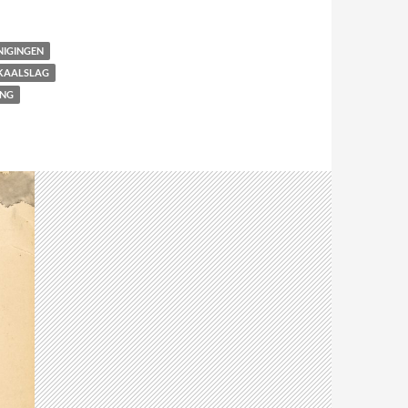
NIGINGEN
KAALSLAG
ING