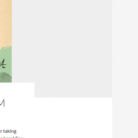
M
r taking