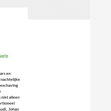
warte
ars en
 nachtelijke
Beschaving
e
 niet alleen
ortioneel
udi, Johan