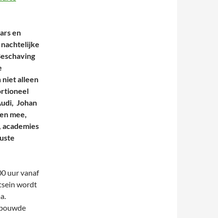
ars en
 nachtelijke
Beschaving
e
 niet alleen
ortioneel
udi, Johan
pen mee,
, academies
ruste
00 uur vanaf
tsein wordt
a.
gebouwde