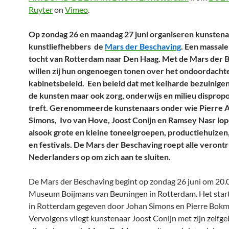
Ruyter
on
Vimeo
.
Op zondag 26 en maandag 27 juni organiseren kunstena
kunstliefhebbers de
Mars der Beschaving
. Een massale
tocht van Rotterdam naar Den Haag. Met de Mars der 
willen zij hun ongenoegen tonen over het ondoordacht
kabinetsbeleid. Een beleid dat met keiharde bezuinigen
de kunsten maar ook zorg, onderwijs en milieu disprop
treft. Gerenommeerde kunstenaars onder wie Pierre A
Simons, Ivo van Hove, Joost Conijn en Ramsey Nasr lo
alsook grote en kleine toneelgroepen, productiehuizen
en festivals. De Mars der Beschaving roept alle veront
Nederlanders op om zich aan te sluiten.
De Mars der Beschaving begint op zondag 26 juni om 20.
Museum Boijmans van Beuningen in Rotterdam. Het star
in Rotterdam gegeven door Johan Simons en Pierre Bokm
Vervolgens vliegt kunstenaar Joost Conijn met zijn zelf