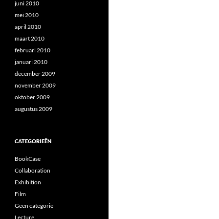
juni 2010
mei 2010
april 2010
maart 2010
februari 2010
januari 2010
december 2009
november 2009
oktober 2009
augustus 2009
CATEGORIEËN
BookCase
Collaboration
Exhibition
Film
Geen categorie
Lecture