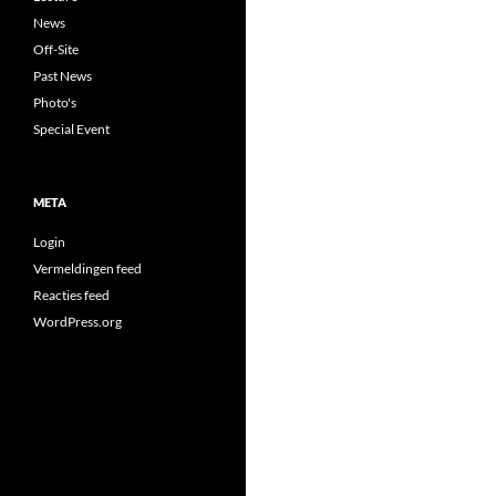
News
Off-Site
Past News
Photo's
Special Event
META
Login
Vermeldingen feed
Reacties feed
WordPress.org