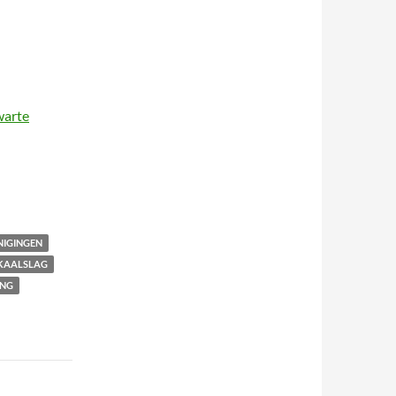
warte
NIGINGEN
KAALSLAG
ING