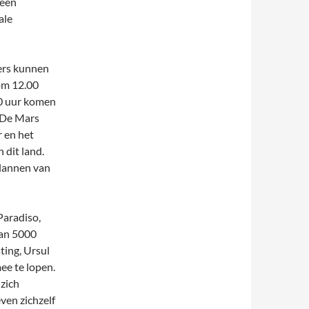
 een
ale
ers kunnen
 om 12.00
00 uur komen
. De Mars
 en het
 dit land.
plannen van
Paradiso,
dan 5000
ting, Ursul
ee te lopen.
 zich
even zichzelf