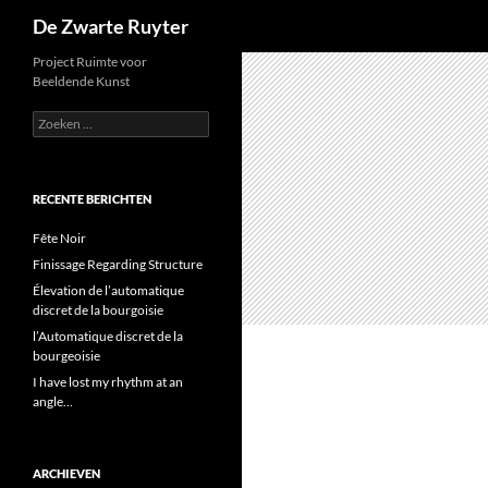
Zoeken
De Zwarte Ruyter
Ga
Project Ruimte voor
Beeldende Kunst
naar
de
Zoeken
naar:
inhoud
RECENTE BERICHTEN
Fête Noir
Finissage Regarding Structure
Élevation de l’automatique
discret de la bourgoisie
l’Automatique discret de la
bourgeoisie
I have lost my rhythm at an
angle…
ARCHIEVEN