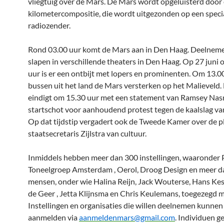
vliegtuig over de Mars. De Mars wordt opgeluisterd door
kilometercompositie, die wordt uitgezonden op een speci
radiozender.
Rond 03.00 uur komt de Mars aan in Den Haag. Deelnem
slapen in verschillende theaters in Den Haag. Op 27 juni
uur is er een ontbijt met lopers en prominenten. Om 13.
bussen uit het land de Mars versterken op het Malieveld
eindigt om 15.30 uur met een statement van Ramsey Nasr
startschot voor aanhoudend protest tegen de kaalslag van
Op dat tijdstip vergadert ook de Tweede Kamer over de 
staatsecretaris Zijlstra van cultuur.
Inmiddels hebben meer dan 300 instellingen, waaronder 
Toneelgroep Amsterdam , Oerol, Droog Design en meer 
mensen, onder wie Halina Reijn, Jack Wouterse, Hans Kes
de Geer , Jetta Klijnsma en Chris Keulemans, toegezegd m
Instellingen en organisaties die willen deelnemen kunnen
aanmelden via
aanmeldenmars@gmail.com
. Individuen g