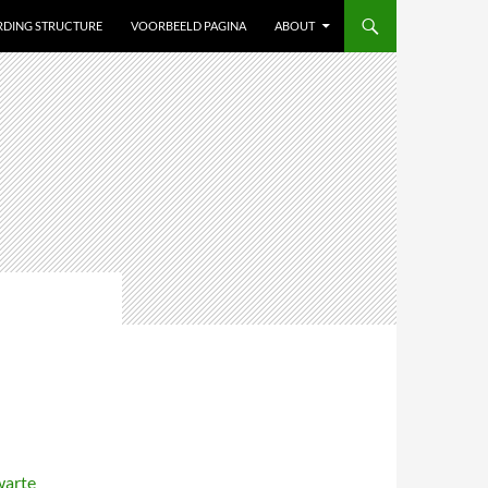
ARDING STRUCTURE
VOORBEELD PAGINA
ABOUT
warte