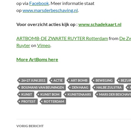
op via
Facebook
. Meer informatie staat
op
www.marsderbeschaving.nl
.
Voor overzicht acties kijk op :
www.schadekaart.nl
ARTBOMB-DE ZWARTE RUYTER Rotterdam
from
De Z
Ruyter
on
Vimeo
.
More ArtBoms here
26+27 JUNI 2011
ACTIE
ART BOMB
BEWEGING
BEZUI
BOIJMANS VAN BEUNINGEN
DEN HAAG
HALBE ZIJLSTRA
KUNST
KUNST BOM
KUNSTENAARS
MARS DER BESCHAV
PROTEST
ROTTERDAM
Bericht
VORIG BERICHT