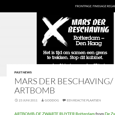
FRONTPAGE: FINISSAGE REG
PAST NEWS
MARS DER BESCHAVING/
ARTBOMB
23 JUNI 2011
GODDOG
EEN REACTIE PLAATSEN
ARTBOMB-DE ZWARTE RUYTER Rotterdam
from
De Z