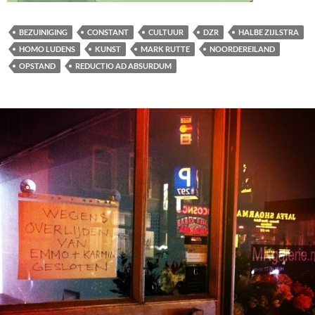
BEZUINIGING
CONSTANT
CULTUUR
DZR
HALBE ZIJLSTRA
HOMO LUDENS
KUNST
MARK RUTTE
NOORDEREILAND
OPSTAND
REDUCTIO AD ABSURDUM