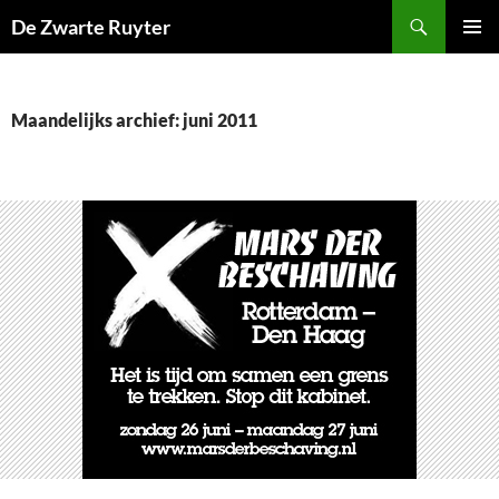
Ga
Zoeken
De Zwarte Ruyter
naar
PRIMAI
de
MENU
inhoud
Maandelijks archief: juni 2011