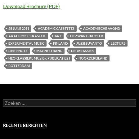
Download Brochure (PDF)
28 JUNE 2011
ACADEMIC CASSETTES
ACADEMISCHE AVOND
AKATEEMISET KASETIT
ART
DE ZWARTE RUYTER
EXPERIMENTAL MUSIC
FINLAND
JUSSI SUVANTO
LECTURE
LINER NOTE
MAGNEETBAND
NEOKLASSIEK
NEOKLASSIEKE MUZIEK PUBLICATIES I
NOORDEREILAND
ROTTERDAM
Zoeken
naar:
RECENTE BERICHTEN