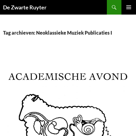
Ga
Zoeken
De Zwarte Ruyter
naar
PRIMAI
de
MENU
inhoud
Tag archieven: Neoklassieke Muziek Publicaties I