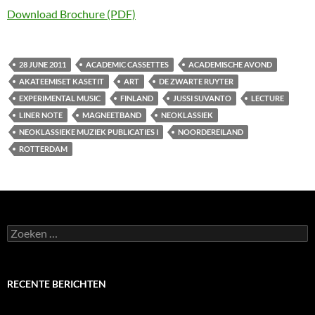
Download Brochure (PDF)
28 JUNE 2011
ACADEMIC CASSETTES
ACADEMISCHE AVOND
AKATEEMISET KASETIT
ART
DE ZWARTE RUYTER
EXPERIMENTAL MUSIC
FINLAND
JUSSI SUVANTO
LECTURE
LINER NOTE
MAGNEETBAND
NEOKLASSIEK
NEOKLASSIEKE MUZIEK PUBLICATIES I
NOORDEREILAND
ROTTERDAM
Zoeken
naar:
RECENTE BERICHTEN