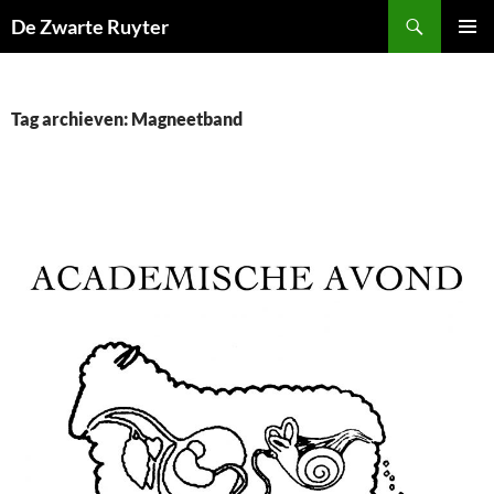
Ga
Zoeken
De Zwarte Ruyter
naar
PRIMAI
de
MENU
inhoud
Tag archieven: Magneetband