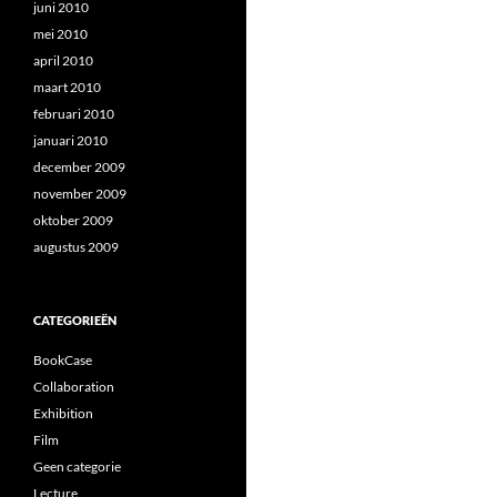
juni 2010
mei 2010
april 2010
maart 2010
februari 2010
januari 2010
december 2009
november 2009
oktober 2009
augustus 2009
CATEGORIEËN
BookCase
Collaboration
Exhibition
Film
Geen categorie
Lecture