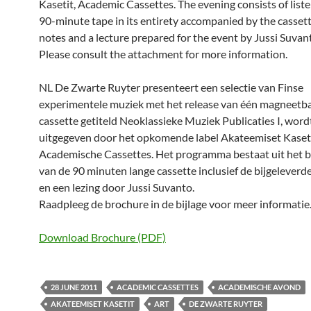
Kasetit, Academic Cassettes. The evening consists of liste
90-minute tape in its entirety accompanied by the cassette
notes and a lecture prepared for the event by Jussi Suvan
Please consult the attachment for more information.
NL De Zwarte Ruyter presenteert een selectie van Finse
experimentele muziek met het release van één magneetb
cassette getiteld Neoklassieke Muziek Publicaties I, word
uitgegeven door het opkomende label Akateemiset Kaseti
Academische Cassettes. Het programma bestaat uit het b
van de 90 minuten lange cassette inclusief de bijgeleverde
en een lezing door Jussi Suvanto.
Raadpleeg de brochure in de bijlage voor meer informatie
Download Brochure (PDF)
28 JUNE 2011
ACADEMIC CASSETTES
ACADEMISCHE AVOND
AKATEEMISET KASETIT
ART
DE ZWARTE RUYTER