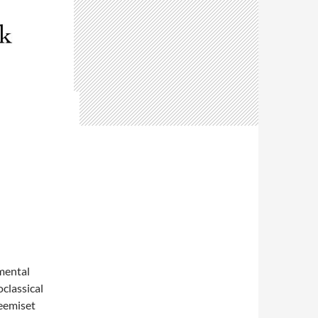
mental
oclassical
teemiset