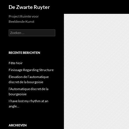
Zoeken
De Zwarte Ruyter
Ga
Project Ruimte voor
Beeldende Kunst
naar
de
Zoeken
naar:
inhoud
RECENTE BERICHTEN
Fête Noir
Finissage Regarding Structure
Élevation de l’automatique
discret de la bourgoisie
l’Automatique discret de la
bourgeoisie
I have lost my rhythm at an
angle…
ARCHIEVEN