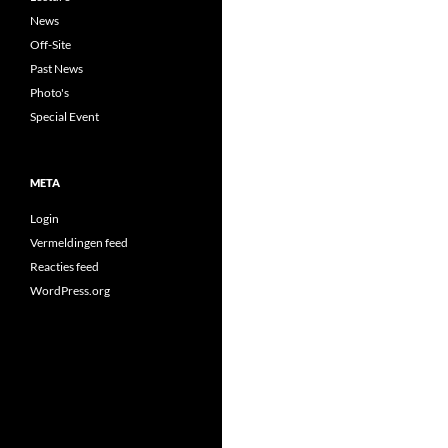
News
Off-Site
Past News
Photo's
Special Event
META
Login
Vermeldingen feed
Reacties feed
WordPress.org