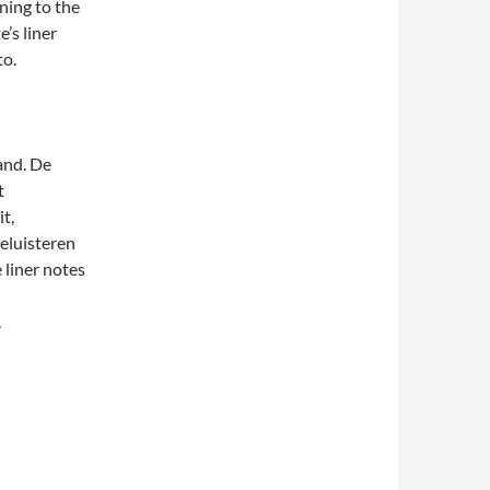
ning to the
’s liner
to.
and. De
t
t,
eluisteren
 liner notes
.