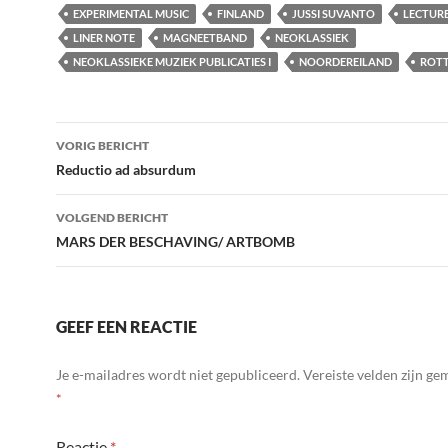
EXPERIMENTAL MUSIC
FINLAND
JUSSI SUVANTO
LECTUR
LINER NOTE
MAGNEETBAND
NEOKLASSIEK
NEOKLASSIEKE MUZIEK PUBLICATIES I
NOORDEREILAND
ROT
Bericht
VORIG BERICHT
navigatie
Reductio ad absurdum
VOLGEND BERICHT
MARS DER BESCHAVING/ ARTBOMB
GEEF EEN REACTIE
Je e-mailadres wordt niet gepubliceerd.
Vereiste velden zijn g
*
Reactie
*