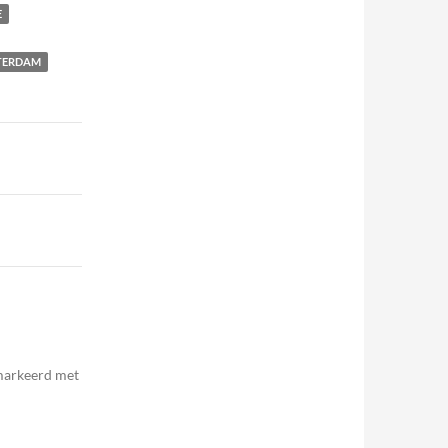
E
TERDAM
emarkeerd met