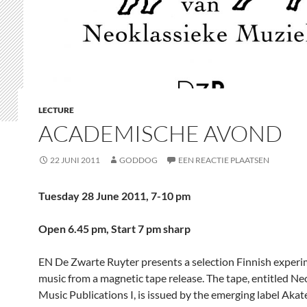
LECTURE
ACADEMISCHE AVOND
22 JUNI 2011
GODDOG
EEN REACTIE PLAATSEN
Tuesday 28 June 2011, 7-10 pm
Open 6.45 pm, Start 7 pm sharp
EN De Zwarte Ruyter presents a selection Finnish experi
music from a magnetic tape release. The tape, entitled Ne
Music Publications I, is issued by the emerging label Aka