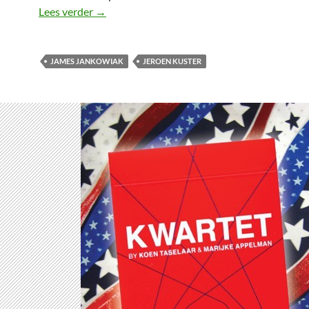
James Jankowiak
Lees verder
→
JAMES JANKOWIAK
JEROEN KUSTER