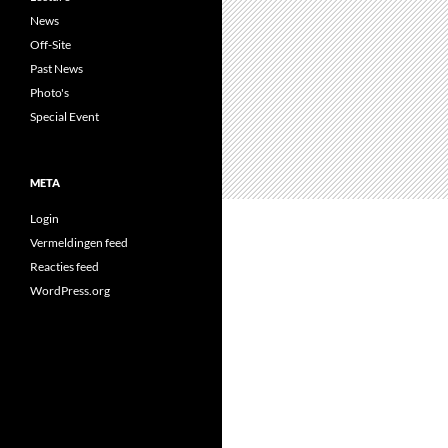
News
Off-Site
Past News
Photo's
Special Event
META
Login
Vermeldingen feed
Reacties feed
WordPress.org