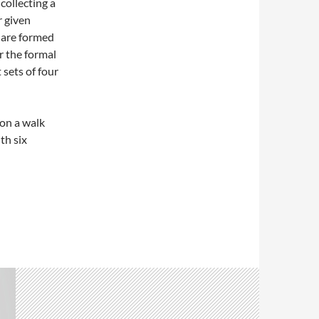
collecting a
r given
s are formed
r the formal
 sets of four
on a walk
th six