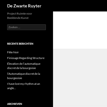
Zoeken
De Zwarte Ruyter
Ga
Project Ruimte voor
Beeldende Kunst
naar
de
Zoeken
naar:
inhoud
RECENTE BERICHTEN
Fête Noir
Finissage Regarding Structure
Élevation de l’automatique
discret de la bourgoisie
l’Automatique discret de la
bourgeoisie
I have lost my rhythm at an
angle…
ARCHIEVEN