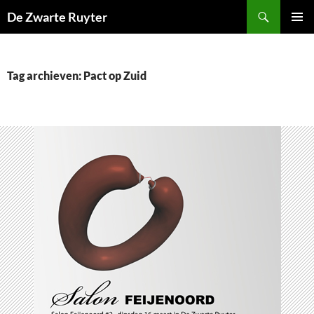
Ga
Zoeken
De Zwarte Ruyter
naar
PRIMAI
de
MENU
inhoud
Tag archieven: Pact op Zuid