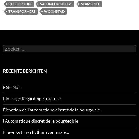
PACT OP ZUID
SALON FEIJENOORS
STAMPPOT
TRANSFORMERS
WOONSTAD
Zoeken
naar:
RECENTE BERICHTEN
Fête Noir
Finissage Regarding Structure
Élevation de l’automatique discret de la bourgoisie
l’Automatique discret de la bourgeoisie
I have lost my rhythm at an angle…