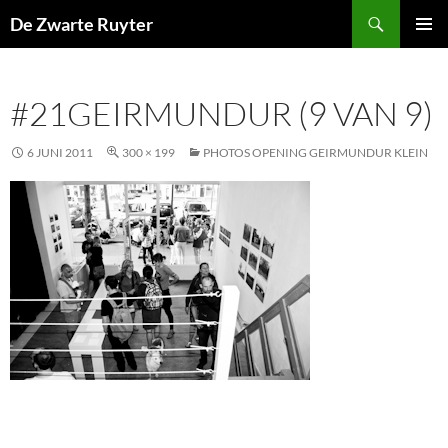
Ga
Zoeken
De Zwarte Ruyter
naar
PRIMAI
de
MENU
inhoud
#21GEIRMUNDUR (9 VAN 9)
6 JUNI 2011
300 × 199
PHOTOS OPENING GEIRMUNDUR KLEIN