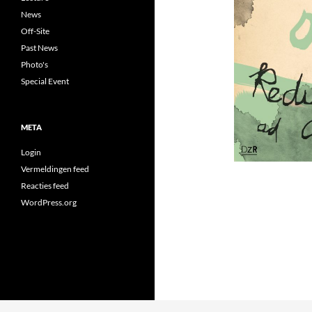
News
Off-Site
Past News
Photo's
Special Event
META
Login
Vermeldingen feed
Reacties feed
WordPress.org