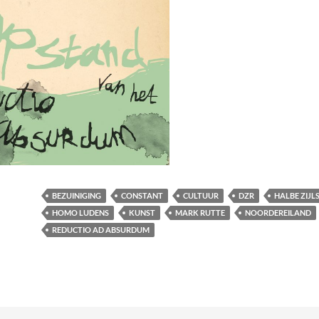
BEZUINIGING
CONSTANT
CULTUUR
DZR
HALBE ZIJL
HOMO LUDENS
KUNST
MARK RUTTE
NOORDEREILAND
REDUCTIO AD ABSURDUM