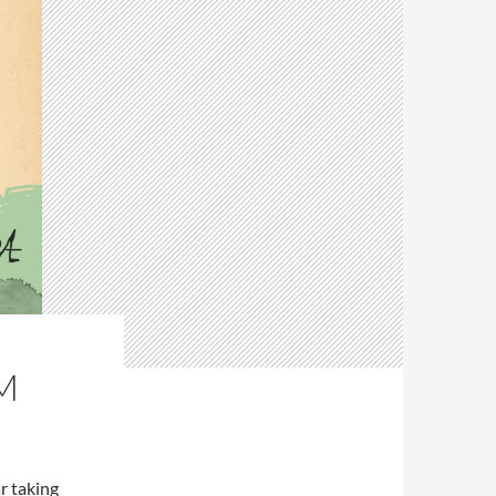
M
r taking