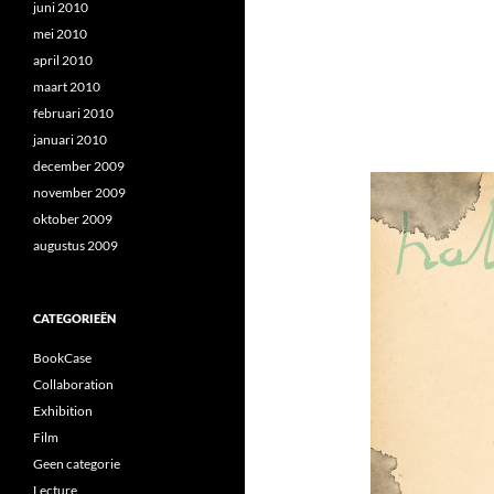
juni 2010
mei 2010
april 2010
maart 2010
februari 2010
januari 2010
december 2009
november 2009
oktober 2009
augustus 2009
CATEGORIEËN
BookCase
Collaboration
Exhibition
Film
Geen categorie
Lecture