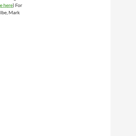
e here
) For
albe, Mark