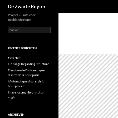
Zoeken
De Zwarte Ruyter
Ga
Project Ruimte voor
Beeldende Kunst
naar
de
Zoeken
naar:
inhoud
RECENTE BERICHTEN
Fête Noir
Finissage Regarding Structure
Élevation de l’automatique
discret de la bourgoisie
l’Automatique discret de la
bourgeoisie
I have lost my rhythm at an
angle…
ARCHIEVEN