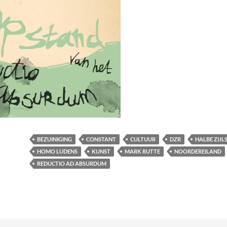
BEZUINIGING
CONSTANT
CULTUUR
DZR
HALBE ZIJL
HOMO LUDENS
KUNST
MARK RUTTE
NOORDEREILAND
REDUCTIO AD ABSURDUM