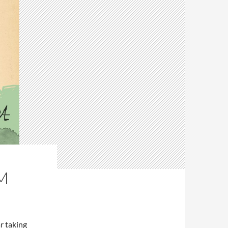
M
r taking