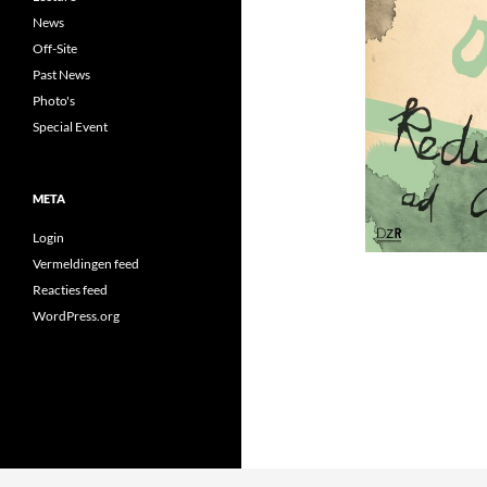
News
Off-Site
Past News
Photo's
Special Event
META
Login
Vermeldingen feed
Reacties feed
WordPress.org