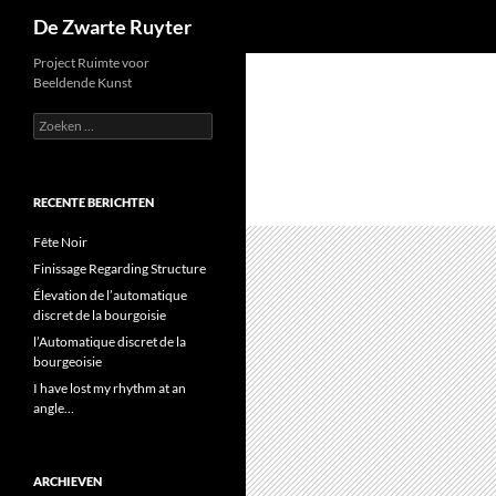
Zoeken
De Zwarte Ruyter
Ga
Project Ruimte voor
Beeldende Kunst
naar
de
Zoeken
naar:
inhoud
RECENTE BERICHTEN
Fête Noir
Finissage Regarding Structure
Élevation de l’automatique
discret de la bourgoisie
l’Automatique discret de la
bourgeoisie
I have lost my rhythm at an
angle…
ARCHIEVEN