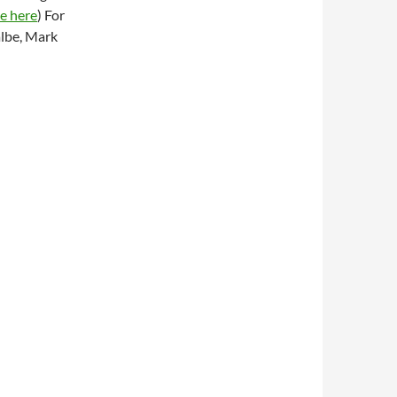
e here
) For
albe, Mark