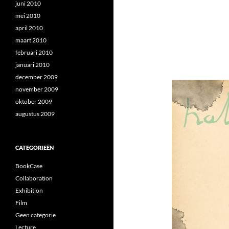
juni 2010
mei 2010
april 2010
maart 2010
februari 2010
januari 2010
december 2009
november 2009
oktober 2009
augustus 2009
CATEGORIEËN
BookCase
Collaboration
Exhibition
Film
Geen categorie
Lecture