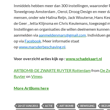
Inmiddels hebben meer dan 300 instellingen, waaronder 
Toneelgroep Amsterdam , Oerol, Droog Design en meer 
mensen, onder wie Halina Reijn, Jack Wouterse, Hans Kes
de Geer , Jetta Klijnsma en Chris Keulemans, toegezegd m
Instellingen en organisaties die willen deelnemen kunnen
aanmelden via
aanmeldenmars@gmail.com
. Individuen g
op via
Facebook
. Meer informatie staat
op
www.marsderbeschaving.nl
.
Voor overzicht acties kijk op :
www.schadekaart.nl
ARTBOMB-DE ZWARTE RUYTER Rotterdam
from
De Z
Ruyter
on
Vimeo
.
More ArtBoms here
26+27 JUNI 2011
ACTIE
ART BOMB
BEWEGING
BEZUI