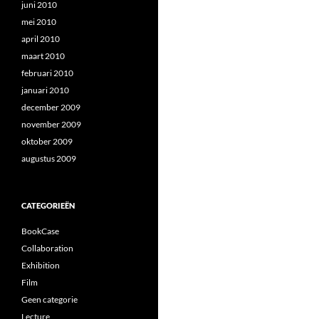
juni 2010
mei 2010
april 2010
maart 2010
februari 2010
januari 2010
december 2009
november 2009
oktober 2009
augustus 2009
CATEGORIEËN
BookCase
Collaboration
Exhibition
Film
Geen categorie
Lecture