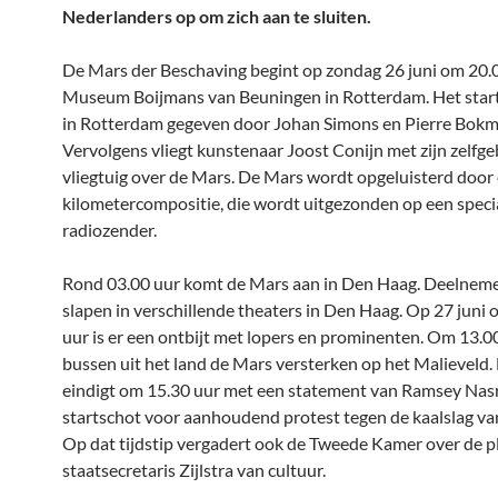
Nederlanders op om zich aan te sluiten.
De Mars der Beschaving begint op zondag 26 juni om 20.
Museum Boijmans van Beuningen in Rotterdam. Het star
in Rotterdam gegeven door Johan Simons en Pierre Bokm
Vervolgens vliegt kunstenaar Joost Conijn met zijn zelf
vliegtuig over de Mars. De Mars wordt opgeluisterd door
kilometercompositie, die wordt uitgezonden op een speci
radiozender.
Rond 03.00 uur komt de Mars aan in Den Haag. Deelnem
slapen in verschillende theaters in Den Haag. Op 27 juni
uur is er een ontbijt met lopers en prominenten. Om 13.
bussen uit het land de Mars versterken op het Malieveld
eindigt om 15.30 uur met een statement van Ramsey Nasr
startschot voor aanhoudend protest tegen de kaalslag van
Op dat tijdstip vergadert ook de Tweede Kamer over de 
staatsecretaris Zijlstra van cultuur.