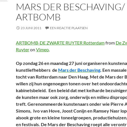
MARS DER BESCHAVING/
ARTBOMB
23 JUNI 2011
EEN REACTIE PLAATSEN
ARTBOMB-DE ZWARTE RUYTER Rotterdam
from
De Z
Ruyter
on
Vimeo
.
Op zondag 26 en maandag 27 juni organiseren kunstena
kunstliefhebbers de
Mars der Beschaving
. Een massale
tocht van Rotterdam naar Den Haag. Met de Mars der 
willen zij hun ongenoegen tonen over het ondoordacht
kabinetsbeleid. Een beleid dat met keiharde bezuinigen
de kunsten maar ook zorg, onderwijs en milieu disprop
treft. Gerenommeerde kunstenaars onder wie Pierre A
Simons, Ivo van Hove, Joost Conijn en Ramsey Nasr lo
alsook grote en kleine toneelgroepen, productiehuizen
en festivals. De Mars der Beschaving roept alle veront