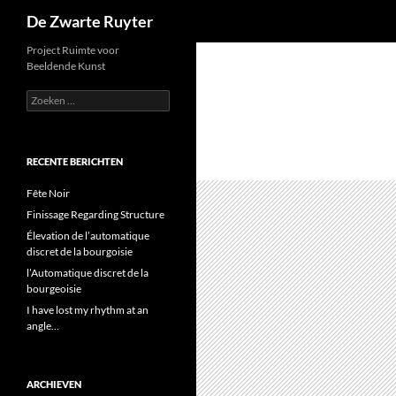
Zoeken
De Zwarte Ruyter
Ga
Project Ruimte voor
Beeldende Kunst
naar
de
Zoeken
naar:
inhoud
RECENTE BERICHTEN
Fête Noir
Finissage Regarding Structure
Élevation de l’automatique
discret de la bourgoisie
l’Automatique discret de la
bourgeoisie
I have lost my rhythm at an
angle…
ARCHIEVEN