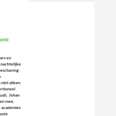
warte
ars en
 nachtelijke
Beschaving
e
 niet alleen
ortioneel
udi, Johan
pen mee,
, academies
ruste