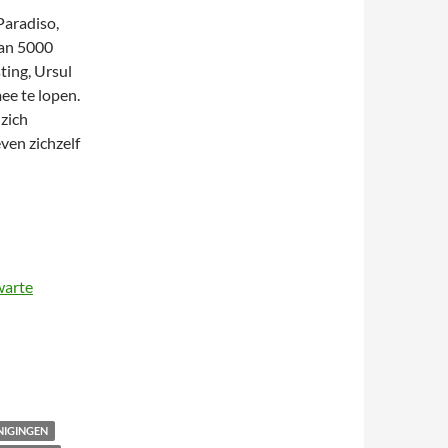
Paradiso,
dan 5000
ting, Ursul
ee te lopen.
 zich
even zichzelf
warte
NIGINGEN