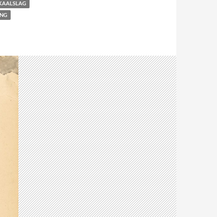
KAALSLAG
ING