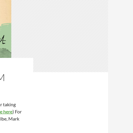
M
r taking
e here
) For
albe, Mark