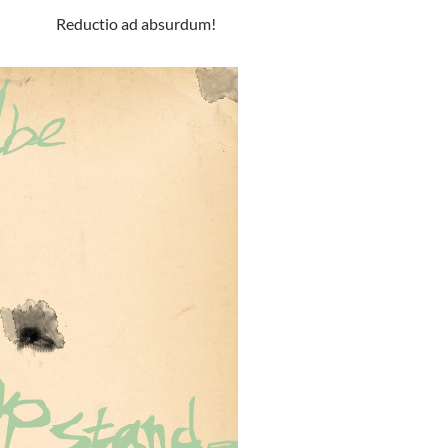
Reductio ad absurdum!