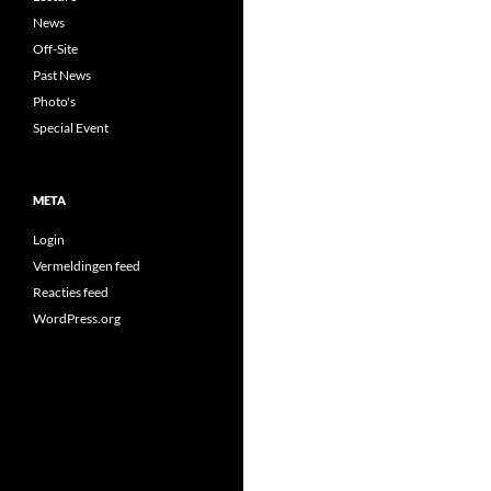
News
Off-Site
Past News
Photo's
Special Event
META
Login
Vermeldingen feed
Reacties feed
WordPress.org