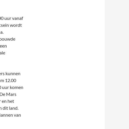
00 uur vanaf
tsein wordt
a.
gebouwde
 een
ale
ers kunnen
 om 12.00
00 uur komen
. De Mars
 en het
 dit land.
plannen van