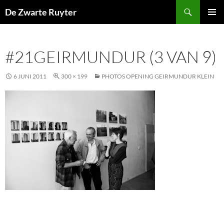
Ga
Zoeken
De Zwarte Ruyter
naar
PRIMAI
de
MENU
inhoud
#21GEIRMUNDUR (3 VAN 9)
6 JUNI 2011
300 × 199
PHOTOS OPENING GEIRMUNDUR KLEIN