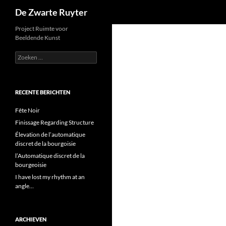
Zoeken
De Zwarte Ruyter
Ga
Project Ruimte voor
Beeldende Kunst
naar
de
Zoeken
naar:
inhoud
RECENTE BERICHTEN
Fête Noir
Finissage Regarding Structure
Élevation de l’automatique
discret de la bourgoisie
l’Automatique discret de la
bourgeoisie
I have lost my rhythm at an
angle…
ARCHIEVEN