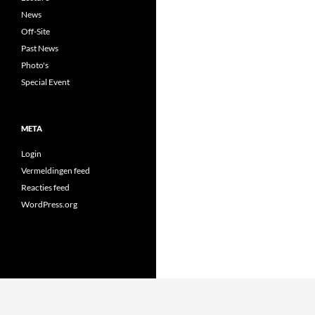
News
Off-Site
Past News
Photo's
Special Event
META
Login
Vermeldingen feed
Reacties feed
WordPress.org