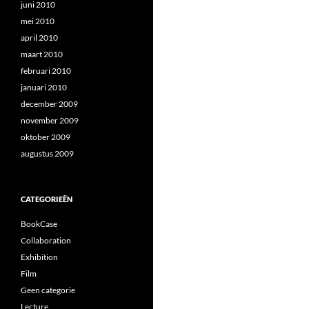
juni 2010
mei 2010
april 2010
maart 2010
februari 2010
januari 2010
december 2009
november 2009
oktober 2009
augustus 2009
CATEGORIEËN
BookCase
Collaboration
Exhibition
Film
Geen categorie
Lecture