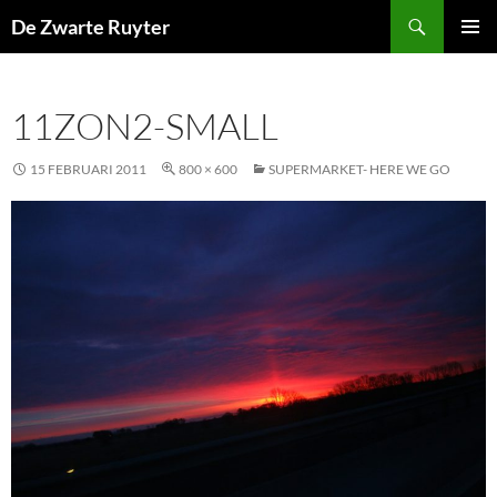
Ga
Zoeken
De Zwarte Ruyter
naar
PRIMAI
de
MENU
inhoud
11ZON2-SMALL
15 FEBRUARI 2011
800 × 600
SUPERMARKET- HERE WE GO