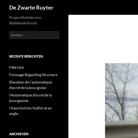
Zoeken
De Zwarte Ruyter
Ga
Project Ruimte voor
Beeldende Kunst
naar
de
Zoeken
naar:
inhoud
RECENTE BERICHTEN
Fête Noir
Finissage Regarding Structure
Élevation de l’automatique
discret de la bourgoisie
l’Automatique discret de la
bourgeoisie
I have lost my rhythm at an
angle…
ARCHIEVEN