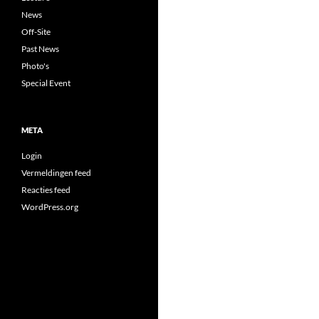
News
Off-Site
Past News
Photo's
Special Event
META
Login
Vermeldingen feed
Reacties feed
WordPress.org