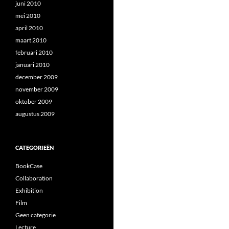
juni 2010
mei 2010
april 2010
maart 2010
februari 2010
januari 2010
december 2009
november 2009
oktober 2009
augustus 2009
CATEGORIEËN
BookCase
Collaboration
Exhibition
Film
Geen categorie
Lecture