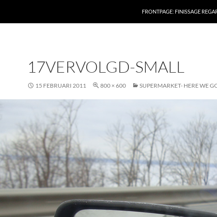
FRONTPAGE: FINISSAGE REG
17VERVOLGD-SMALL
15 FEBRUARI 2011
800 × 600
SUPERMARKET- HERE WE G