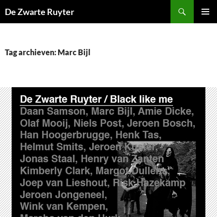
Ga
Zoeken
De Zwarte Ruyter
naar
PRIMAI
de
MENU
inhoud
Tag archieven: Marc Bijl