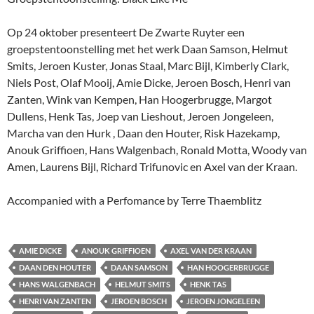
Op 24 oktober presenteert De Zwarte Ruyter een
groepstentoonstelling met het werk Daan Samson, Helmut
Smits, Jeroen Kuster, Jonas Staal, Marc Bijl, Kimberly Clark,
Niels Post, Olaf Mooij, Amie Dicke, Jeroen Bosch, Henri van
Zanten, Wink van Kempen, Han Hoogerbrugge, Margot
Dullens, Henk Tas, Joep van Lieshout, Jeroen Jongeleen,
Marcha van den Hurk , Daan den Houter, Risk Hazekamp,
Anouk Griffioen, Hans Walgenbach, Ronald Motta, Woody van
Amen, Laurens Bijl, Richard Trifunovic en Axel van der Kraan.
Accompanied with a Perfomance by Terre Thaemblitz
AMIE DICKE
ANOUK GRIFFIOEN
AXEL VAN DER KRAAN
DAAN DEN HOUTER
DAAN SAMSON
HAN HOOGERBRUGGE
HANS WALGENBACH
HELMUT SMITS
HENK TAS
HENRI VAN ZANTEN
JEROEN BOSCH
JEROEN JONGELEEN