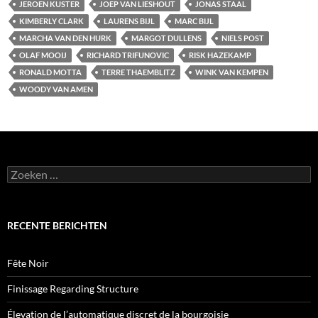
JEROEN KUSTER
JOEP VAN LIESHOUT
JONAS STAAL
KIMBERLY CLARK
LAURENS BIJL
MARC BIJL
MARCHA VAN DEN HURK
MARGOT DULLENS
NIELS POST
OLAF MOOIJ
RICHARD TRIFUNOVIC
RISK HAZEKAMP
RONALD MOTTA
TERRE THAEMBLITZ
WINK VAN KEMPEN
WOODY VAN AMEN
Zoeken
naar:
RECENTE BERICHTEN
Fête Noir
Finissage Regarding Structure
Élevation de l’automatique discret de la bourgoisie