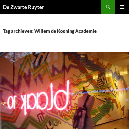
Ga
Zoeken
De Zwarte Ruyter
naar
PRIMAI
de
MENU
inhoud
Tag archieven: Willem de Kooning Academie