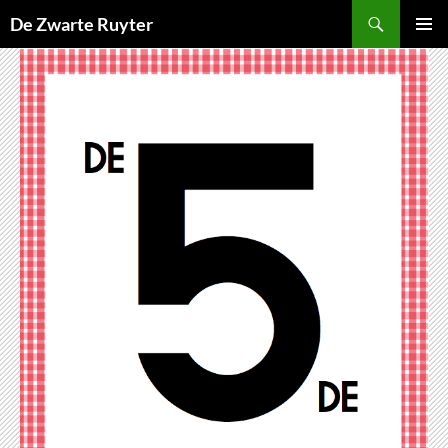
Ga
Zoeken
De Zwarte Ruyter
naar
PRIMAI
de
MENU
inhoud