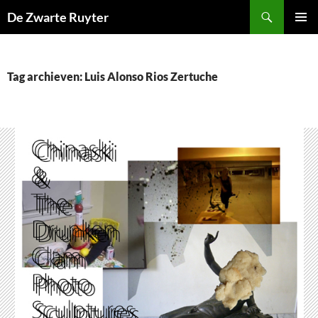
Ga
Zoeken
De Zwarte Ruyter
naar
PRIMAI
de
MENU
inhoud
Tag archieven: Luis Alonso Rios Zertuche