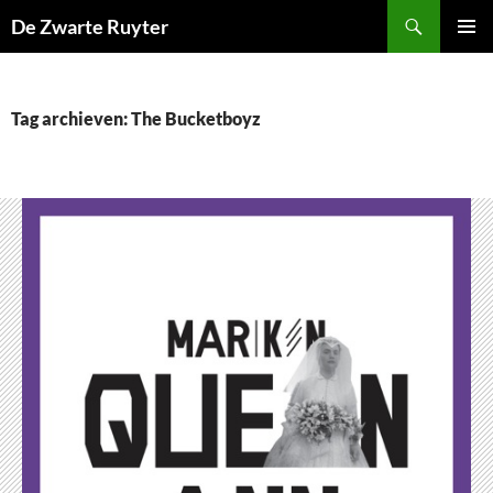
Ga
Zoeken
De Zwarte Ruyter
naar
PRIMAI
de
MENU
inhoud
Tag archieven: The Bucketboyz