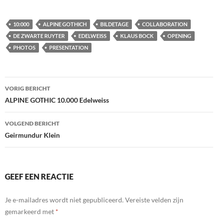
10:000
ALPINE GOTHICH
BILDETAGE
COLLABORATION
DE ZWARTE RUYTER
EDELWEISS
KLAUS BOCK
OPENING
PHOTOS
PRESENTATION
Bericht
VORIG BERICHT
navigatie
ALPINE GOTHIC 10.000 Edelweiss
VOLGEND BERICHT
Geirmundur Klein
GEEF EEN REACTIE
Je e-mailadres wordt niet gepubliceerd.
Vereiste velden zijn
gemarkeerd met
*