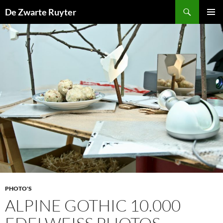
Ga
Zoeken
De Zwarte Ruyter
naar
PRIMAI
de
MENU
inhoud
PHOTO'S
ALPINE GOTHIC 10.000