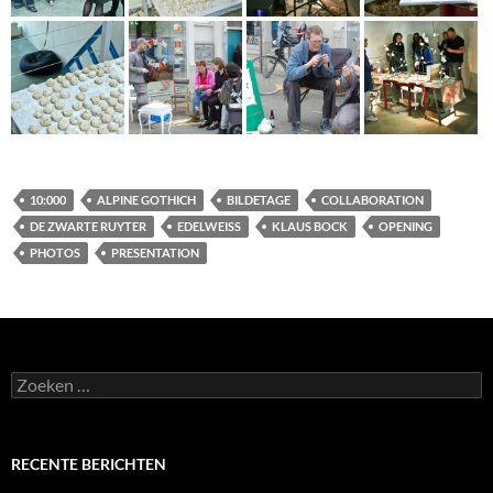
10:000
ALPINE GOTHICH
BILDETAGE
COLLABORATION
DE ZWARTE RUYTER
EDELWEISS
KLAUS BOCK
OPENING
PHOTOS
PRESENTATION
Zoeken
naar:
RECENTE BERICHTEN