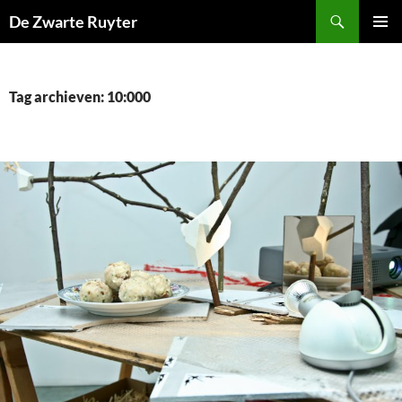
Ga
Zoeken
De Zwarte Ruyter
naar
PRIMAI
de
MENU
inhoud
Tag archieven: 10:000