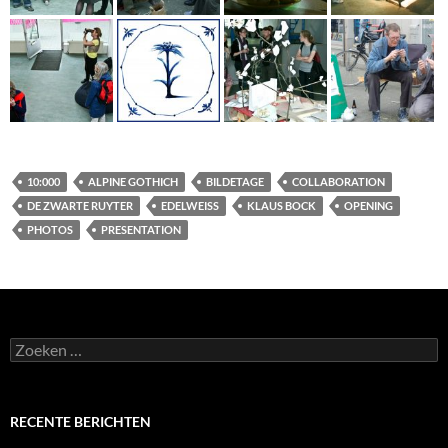
10:000
ALPINE GOTHICH
BILDETAGE
COLLABORATION
DE ZWARTE RUYTER
EDELWEISS
KLAUS BOCK
OPENING
PHOTOS
PRESENTATION
Zoeken
naar:
RECENTE BERICHTEN