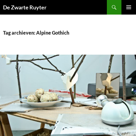
Ga
Zoeken
De Zwarte Ruyter
naar
PRIMAI
de
MENU
inhoud
Tag archieven: Alpine Gothich