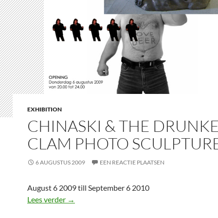
EXHIBITION
CHINASKI & THE DRUNK
CLAM PHOTO SCULPTUR
6 AUGUSTUS 2009
EEN REACTIE PLAATSEN
August 6 2009 till September 6 2010
Chinaski & The Drunken Clam Photo Sculptu
Lees verder
→