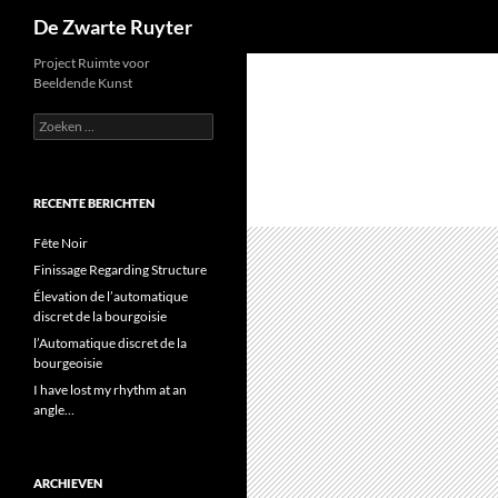
Zoeken
De Zwarte Ruyter
Ga
Project Ruimte voor
Beeldende Kunst
naar
de
Zoeken
naar:
inhoud
RECENTE BERICHTEN
Fête Noir
Finissage Regarding Structure
Élevation de l’automatique
discret de la bourgoisie
l’Automatique discret de la
bourgeoisie
I have lost my rhythm at an
angle…
ARCHIEVEN