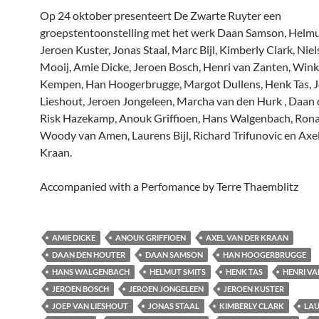
Op 24 oktober presenteert De Zwarte Ruyter een
groepstentoonstelling met het werk Daan Samson, Helmu
Jeroen Kuster, Jonas Staal, Marc Bijl, Kimberly Clark, Niel
Mooij, Amie Dicke, Jeroen Bosch, Henri van Zanten, Wink
Kempen, Han Hoogerbrugge, Margot Dullens, Henk Tas, 
Lieshout, Jeroen Jongeleen, Marcha van den Hurk , Daan 
Risk Hazekamp, Anouk Griffioen, Hans Walgenbach, Rona
Woody van Amen, Laurens Bijl, Richard Trifunovic en Axel
Kraan.
Accompanied with a Perfomance by Terre Thaemblitz
AMIE DICKE
ANOUK GRIFFIOEN
AXEL VAN DER KRAAN
DAAN DEN HOUTER
DAAN SAMSON
HAN HOOGERBRUGGE
HANS WALGENBACH
HELMUT SMITS
HENK TAS
HENRI V
JEROEN BOSCH
JEROEN JONGELEEN
JEROEN KUSTER
JOEP VAN LIESHOUT
JONAS STAAL
KIMBERLY CLARK
LAU