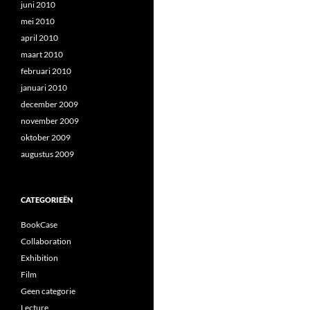
juni 2010
mei 2010
april 2010
maart 2010
februari 2010
januari 2010
december 2009
november 2009
oktober 2009
augustus 2009
CATEGORIEËN
BookCase
Collaboration
Exhibition
Film
Geen categorie
Lecture