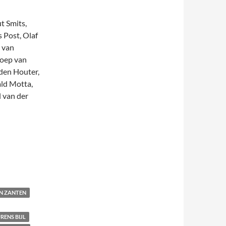
t Smits,
s Post, Olaf
 van
Joep van
den Houter,
ld Motta,
 van der
AN ZANTEN
RENS BIJL