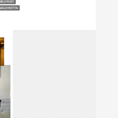
IELS POST
NALD MOTTA