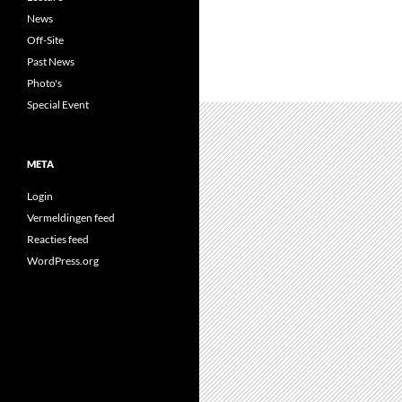
News
Off-Site
Past News
Photo's
Special Event
META
Login
Vermeldingen feed
Reacties feed
WordPress.org