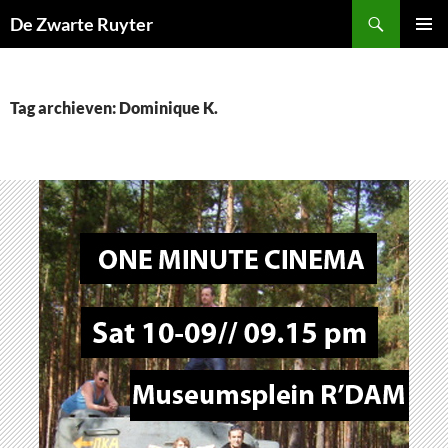
Ga
Zoeken
De Zwarte Ruyter
naar
PRIMAI
de
MENU
inhoud
Tag archieven: Dominique K.