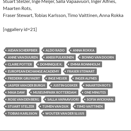
Stuart Stelzer, Inge Meijer, Salla Vapaavuori, Inger Alfnes,
Maarten Rots,
Fraser Stewart, Tobias Karlsson, Timo Vaittinen, Anna Rokka
[nggallery id=21]
AIDAN SCHERPBIER
ALDO RADO
ANNA ROKKA
ANNE VAN DUUREN
ANSSI PULKKINEN
BONNO VAN DOORN
CLAIRE POTTER
DOMINIQUE K.
EMMA RONNHOLM
EUROPEAN EXCHANGE ACADEMY
FRASER STEWART
FREDERIK GRUYAERT
INGE MEIJER
INGER ALFNES
JASPER VAN DER BURGH
JUSTIN GOSKER
MAARTEN ROTS
MAIA DAW
MUSEUMPARK ROTTERDAM
ONE MINUTES
ROSE VAN DEN BERG
SALLA VAPAAVUORI
SOFIA WICKMAN
STUART STELZER
TIJMEN VAN DIJK
TIMO VAITTINEN
TOBIAS KARLSSON
WOUTER VAN DER SLUIJS