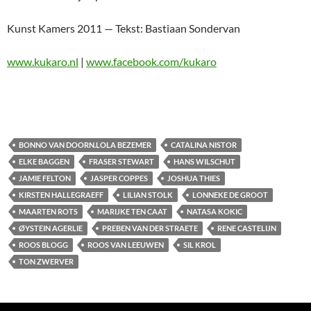
Kunst Kamers 2011 — Tekst: Bastiaan Sondervan
www.kukaro.nl
|
www.facebook.com/kukaro
BONNO VAN DOORN.LOLA BEZEMER
CATALINA NISTOR
ELKE BAGGEN
FRASER STEWART
HANS WILSCHUT
JAMIE FELTON
JASPER COPPES
JOSHUA THIES
KIRSTEN HALLEGRAEFF
LILIAN STOLK
LONNEKE DE GROOT
MAARTEN ROTS
MARIJKE TEN CAAT
NATASA KOKIC
ØYSTEIN AGERLIE
PREBEN VAN DER STRAETE
RENE CASTELIJN
ROOS BLOGG
ROOS VAN LEEUWEN
SIL KROL
TON ZWERVER