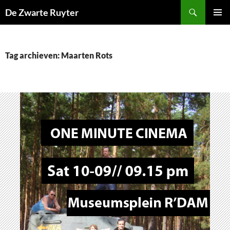
Ga
Zoeken
De Zwarte Ruyter
naar
PRIMAI
de
MENU
inhoud
Tag archieven: Maarten Rots