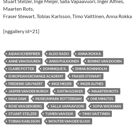
Stuart Stelzer, Inge Meijer, Salla Vapaavuori, Inger Alfnes,
Maarten Rots,
Fraser Stewart, Tobias Karlsson, Timo Vaittinen, Anna Rokka
[nggallery id=21]
AIDAN SCHERPBIER
ALDO RADO
ANNA ROKKA
ANNE VAN DUUREN
ANSSI PULKKINEN
BONNO VAN DOORN
CLAIRE POTTER
DOMINIQUE K.
EMMA RONNHOLM
EUROPEAN EXCHANGE ACADEMY
FRASER STEWART
FREDERIK GRUYAERT
INGE MEIJER
INGER ALFNES
JASPER VAN DER BURGH
JUSTIN GOSKER
MAARTEN ROTS
MAIA DAW
MUSEUMPARK ROTTERDAM
ONE MINUTES
ROSE VAN DEN BERG
SALLA VAPAAVUORI
SOFIA WICKMAN
STUART STELZER
TIJMEN VAN DIJK
TIMO VAITTINEN
TOBIAS KARLSSON
WOUTER VAN DER SLUIJS