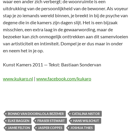
waar een ander zich verbergt; de woonruimte is een
uitdrukking van de persoonlijkheid van de bewoner. Als voyeur
stap je zo iemands wereld binnen, je breekt in bij de psyche van
degene die in die kamers zijn dagen slijt. Het is een bijzaak
misschien, een extra laag in de gewaarwording, maar de
bezoeker kan zich onmogelijk onttrekken aan dit samenvloeien
van artisticiteit en intimiteit. Dompel je er dus maar in onder
en neem het in je op.
Kunst Kamers 2011 — Tekst: Bastiaan Sondervan
www.kukaro.nl
|
www.facebook.com/kukaro
BONNO VAN DOORN.LOLA BEZEMER
CATALINA NISTOR
ELKE BAGGEN
FRASER STEWART
HANS WILSCHUT
JAMIE FELTON
JASPER COPPES
JOSHUA THIES