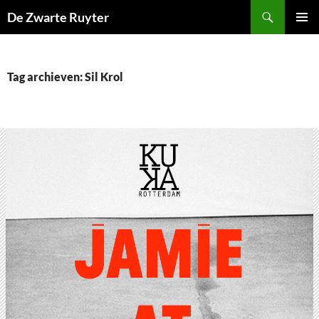
Ga
Zoeken
De Zwarte Ruyter
naar
PRIMAI
de
MENU
inhoud
Tag archieven: Sil Krol