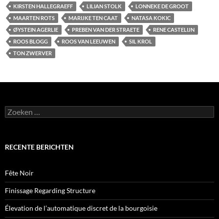
KIRSTEN HALLEGRAEFF
LILIAN STOLK
LONNEKE DE GROOT
MAARTEN ROTS
MARIJKE TEN CAAT
NATASA KOKIC
ØYSTEIN AGERLIE
PREBEN VAN DER STRAETE
RENE CASTELIJN
ROOS BLOGG
ROOS VAN LEEUWEN
SIL KROL
TON ZWERVER
Zoeken
naar:
RECENTE BERICHTEN
Fête Noir
Finissage Regarding Structure
Élevation de l’automatique discret de la bourgoisie