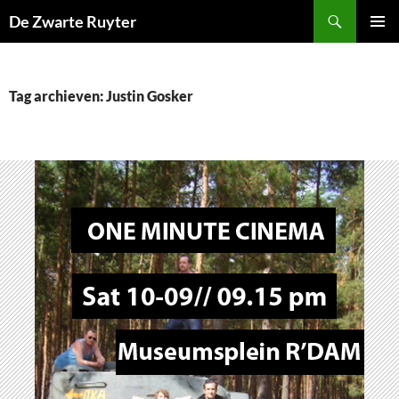
Ga
Zoeken
De Zwarte Ruyter
naar
PRIMAI
de
MENU
inhoud
Tag archieven: Justin Gosker