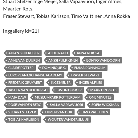
Stuart Stelzer, Inge Meijer, Salla Vapaavuori, Inger Alfnes,
Maarten Rots,
Fraser Stewart, Tobias Karlsson, Timo Vaittinen, Anna Rokka
[nggallery id=21]
AIDAN SCHERPBIER
ALDO RADO
ANNA ROKKA
ANNE VAN DUUREN
ANSSI PULKKINEN
BONNO VAN DOORN
CLAIRE POTTER
DOMINIQUE K.
EMMA RONNHOLM
EUROPEAN EXCHANGE ACADEMY
FRASER STEWART
FREDERIK GRUYAERT
INGE MEIJER
INGER ALFNES
JASPER VAN DER BURGH
JUSTIN GOSKER
MAARTEN ROTS
MAIA DAW
MUSEUMPARK ROTTERDAM
ONE MINUTES
ROSE VAN DEN BERG
SALLA VAPAAVUORI
SOFIA WICKMAN
STUART STELZER
TIJMEN VAN DIJK
TIMO VAITTINEN
TOBIAS KARLSSON
WOUTER VAN DER SLUIJS