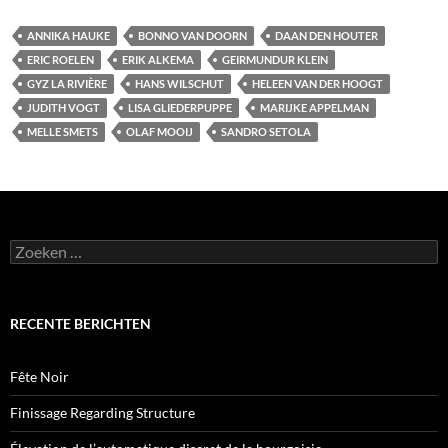
ANNIKA HAUKE
BONNO VAN DOORN
DAAN DEN HOUTER
ERIC ROELEN
ERIK ALKEMA
GEIRMUNDUR KLEIN
GYZ LA RIVIÈRE
HANS WILSCHUT
HELEEN VAN DER HOOGT
JUDITH VOGT
LISA GLIEDERPUPPE
MARIJKE APPELMAN
MELLE SMETS
OLAF MOOIJ
SANDRO SETOLA
Zoeken
naar:
RECENTE BERICHTEN
Fête Noir
Finissage Regarding Structure