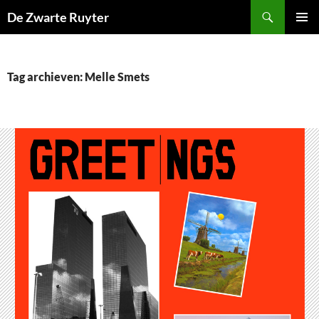
Ga
Zoeken
De Zwarte Ruyter
naar
PRIMAI
de
MENU
inhoud
Tag archieven: Melle Smets